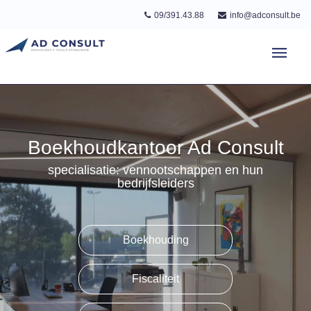
09/391.43.88
info@adconsult.be
Boekhoudkantoor Ad Consult
specialisatie: vennootschappen en hun
bedrijfsleiders
Boekhouding
Fiscaliteit