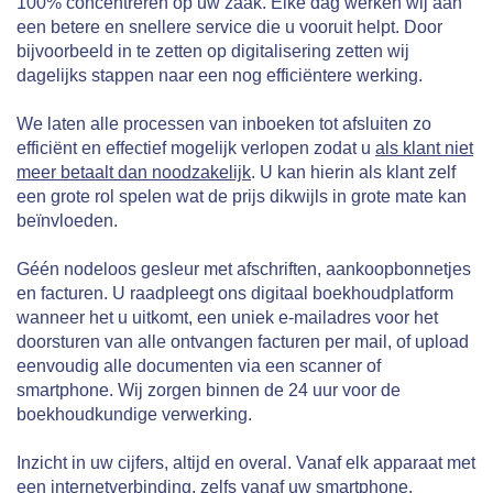
100% concentreren op uw zaak. Elke dag werken wij aan
een betere en snellere service die u vooruit helpt. Door
bijvoorbeeld in te zetten op digitalisering zetten wij
dagelijks stappen naar een nog efficiëntere werking.
We laten alle processen van inboeken tot afsluiten zo
efficiënt en effectief mogelijk verlopen zodat u
als klant niet
meer betaalt dan noodzakelijk
. U kan hierin als klant zelf
een grote rol spelen wat de prijs dikwijls in grote mate kan
beïnvloeden.
Géén nodeloos gesleur met afschriften, aankoopbonnetjes
en facturen. U raadpleegt ons digitaal boekhoudplatform
wanneer het u uitkomt, een uniek e-mailadres voor het
doorsturen van alle ontvangen facturen per mail, of upload
eenvoudig alle documenten via een scanner of
smartphone. Wij zorgen binnen de 24 uur voor de
boekhoudkundige verwerking.
Inzicht in uw cijfers, altijd en overal. Vanaf elk apparaat met
een internetverbinding, zelfs vanaf uw smartphone.